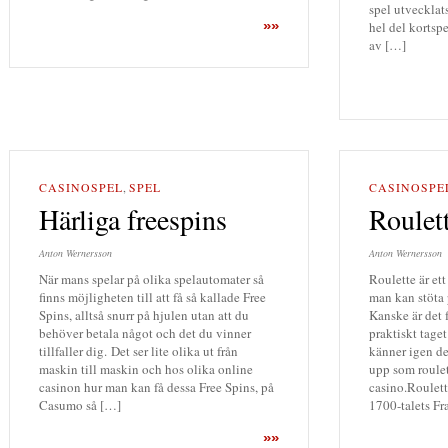
spel utvecklat
»»
hel del kortspe
av […]
CASINOSPEL
,
SPEL
CASINOSPE
Härliga freespins
Roulet
Anton Wernersson
Anton Wernersson
När mans spelar på olika spelautomater så
Roulette är et
finns möjligheten till att få så kallade Free
man kan stöta 
Spins, alltså snurr på hjulen utan att du
Kanske är det f
behöver betala något och det du vinner
praktiskt tage
tillfaller dig. Det ser lite olika ut från
känner igen de
maskin till maskin och hos olika online
upp som roulet
casinon hur man kan få dessa Free Spins, på
casino.Roulette
Casumo så […]
1700-talets Fr
»»