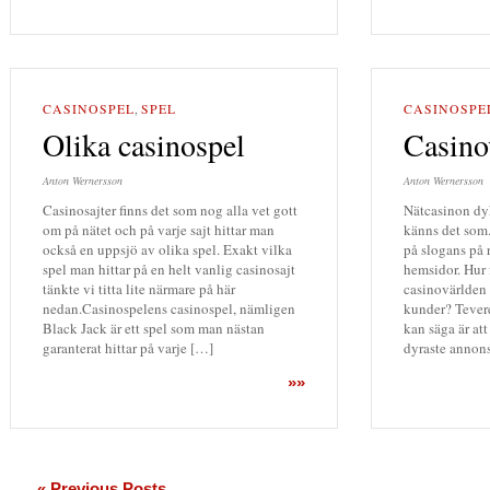
CASINOSPEL
,
SPEL
CASINOSPE
Olika casinospel
Casino
Anton Wernersson
Anton Wernersson
Casinosajter finns det som nog alla vet gott
Nätcasinon dy
om på nätet och på varje sajt hittar man
känns det som.
också en uppsjö av olika spel. Exakt vilka
på slogans på 
spel man hittar på en helt vanlig casinosajt
hemsidor. Hur 
tänkte vi titta lite närmare på här
casinovärlden 
nedan.Casinospelens casinospel, nämligen
kunder? Tever
Black Jack är ett spel som man nästan
kan säga är at
garanterat hittar på varje […]
dyraste annons
»»
« Previous Posts